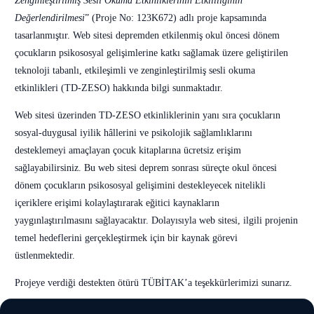
Zenginleştirilmiş Sesli Okuma Etkinliklerinin Etkililiğinin
Değerlendirilmesi
” (Proje No: 123K672) adlı proje kapsamında
tasarlanmıştır. Web sitesi depremden etkilenmiş okul öncesi dönem
çocukların psikososyal gelişimlerine katkı sağlamak üzere geliştirilen
teknoloji tabanlı, etkileşimli ve zenginleştirilmiş sesli okuma
etkinlikleri (TD-ZESO) hakkında bilgi sunmaktadır.
Web sitesi üzerinden TD-ZESO etkinliklerinin yanı sıra çocukların
sosyal-duygusal iyilik hâllerini ve psikolojik sağlamlıklarını
desteklemeyi amaçlayan çocuk kitaplarına ücretsiz erişim
sağlayabilirsiniz. Bu web sitesi deprem sonrası süreçte okul öncesi
dönem çocukların psikososyal gelişimini destekleyecek nitelikli
içeriklere erişimi kolaylaştırarak eğitici kaynakların
yaygınlaştırılmasını sağlayacaktır. Dolayısıyla web sitesi, ilgili projenin
temel hedeflerini gerçekleştirmek için bir kaynak görevi
üstlenmektedir.
Projeye verdiği destekten ötürü TÜBİTAK’a teşekkürlerimizi sunarız.