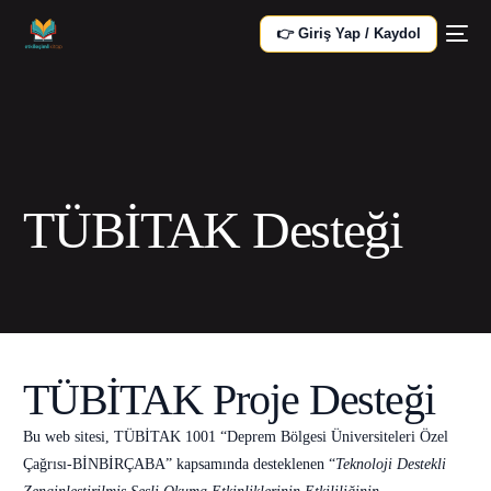
👉 Giriş Yap / Kaydol
TÜBİTAK Desteği
TÜBİTAK Proje Desteği
Bu web sitesi, TÜBİTAK 1001 “Deprem Bölgesi Üniversiteleri Özel
Çağrısı-BİNBİRÇABA” kapsamında desteklenen “
Teknoloji Destekli